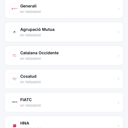
Generali
en Valladolid
Agrupació Mutua
en Valladolid
Catalana Occidente
en Valladolid
Cosalud
en Valladolid
FIATC
en Valladolid
HNA