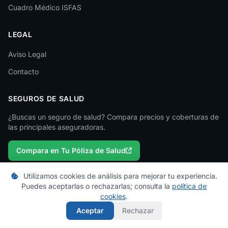
Cuadro Médico ISFAS
Madrid
LEGAL
Málaga
Melilla
Aviso Legal
Contacto
Murcia
Navarra
SEGUROS DE SALUD
Ourense
¿Buscas un seguro de salud? Compara precios y coberturas de
las principales aseguradoras.
Palencia
Compara en Tu Póliza de Salud
Pontevedra
Salamanca
Utilizamos cookies de análisis para mejorar tu experiencia.
Puedes aceptarlas o rechazarlas; consulta la
política de
Santa Cruz de Tenerife
cookies
.
© 2026 micuadromedico.es — Un proyecto de
Tu Póliza de Salud
Segovia
Los cuadros médicos se actualizan periódicamente. Consulta con tu
Aceptar
Rechazar
aseguradora para información oficial.
Sevilla