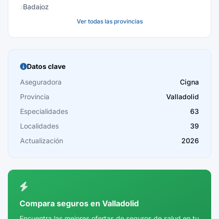
Badajoz
Ver todas las provincias
Baleares
Barcelona
Burgos
Datos clave
Cáceres
Aseguradora
Cigna
Provincia
Valladolid
Cádiz
Especialidades
63
Cantabria
Localidades
39
Castellón
Actualización
2026
Ceuta
Ciudad Real
Córdoba
Compara seguros en Valladolid
Cuenca
Encuentra las mejores ofertas de seguros de salud en tu