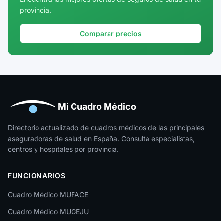
provincia.
Girona
Granada
Comparar precios
Guadalajara
Guipúzcoa
Huelva
Huesca
Mi Cuadro Médico
Jaén
Directorio actualizado de cuadros médicos de las principales
aseguradoras de salud en España. Consulta especialistas,
La Rioja
centros y hospitales por provincia.
Las Palmas
FUNCIONARIOS
León
Cuadro Médico MUFACE
Lleida
Cuadro Médico MUGEJU
Lugo