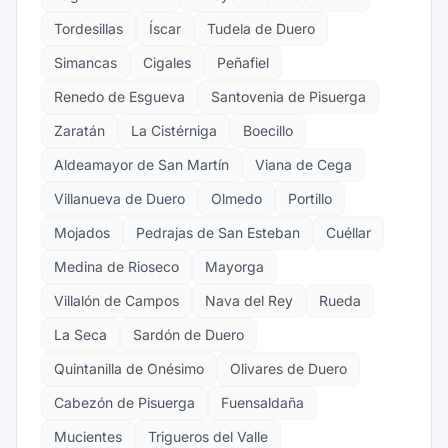
Tordesillas
Íscar
Tudela de Duero
Simancas
Cigales
Peñafiel
Renedo de Esgueva
Santovenia de Pisuerga
Zaratán
La Cistérniga
Boecillo
Aldeamayor de San Martín
Viana de Cega
Villanueva de Duero
Olmedo
Portillo
Mojados
Pedrajas de San Esteban
Cuéllar
Medina de Rioseco
Mayorga
Villalón de Campos
Nava del Rey
Rueda
La Seca
Sardón de Duero
Quintanilla de Onésimo
Olivares de Duero
Cabezón de Pisuerga
Fuensaldaña
Mucientes
Trigueros del Valle