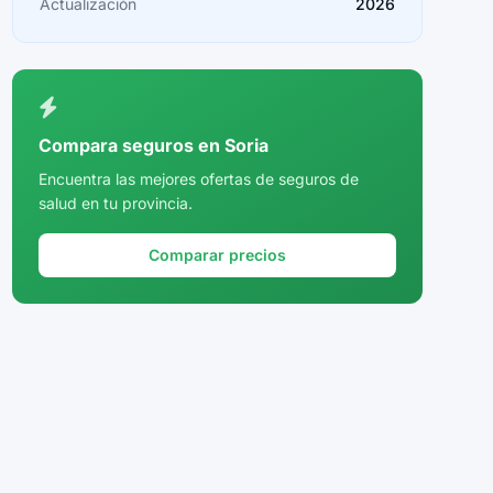
Actualización
2026
Ceuta
Ciudad Real
Córdoba
Compara seguros en Soria
Cuenca
Encuentra las mejores ofertas de seguros de
salud en tu provincia.
Girona
Granada
Comparar precios
Guadalajara
Guipúzcoa
Huelva
Huesca
Jaén