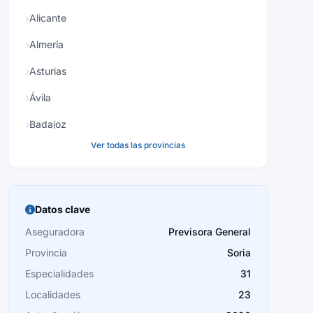
Alicante
Almería
Asturias
Ávila
Badajoz
Ver todas las provincias
Baleares
Barcelona
Burgos
Datos clave
Cáceres
Aseguradora
Previsora General
Provincia
Soria
Cádiz
Especialidades
31
Cantabria
Localidades
23
Castellón