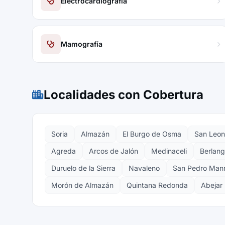
Electrocardiografía
Mamografía
Localidades con Cobertura
Soria
Almazán
El Burgo de Osma
San Leon
Agreda
Arcos de Jalón
Medinaceli
Berlan
Duruelo de la Sierra
Navaleno
San Pedro Man
Morón de Almazán
Quintana Redonda
Abejar