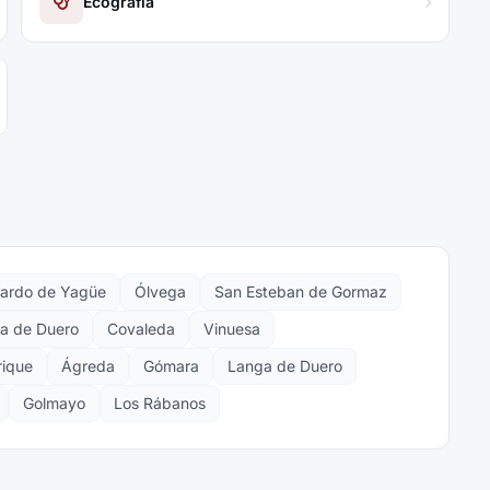
Ecografía
ardo de Yagüe
Ólvega
San Esteban de Gormaz
ga de Duero
Covaleda
Vinuesa
rique
Ágreda
Gómara
Langa de Duero
Golmayo
Los Rábanos