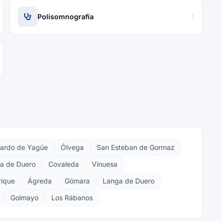
Polisomnografía
ardo de Yagüe
Ólvega
San Esteban de Gormaz
ga de Duero
Covaleda
Vinuesa
rique
Ágreda
Gómara
Langa de Duero
Golmayo
Los Rábanos