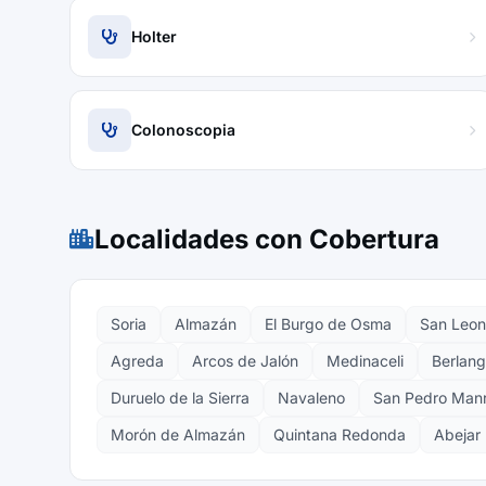
Holter
Colonoscopia
Localidades con Cobertura
Soria
Almazán
El Burgo de Osma
San Leon
Agreda
Arcos de Jalón
Medinaceli
Berlan
Duruelo de la Sierra
Navaleno
San Pedro Man
Morón de Almazán
Quintana Redonda
Abejar