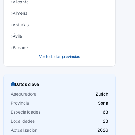
Alicante
Almería
Asturias
Ávila
Badajoz
Ver todas las provincias
Baleares
Barcelona
Burgos
Datos clave
Cáceres
Aseguradora
Zurich
Provincia
Soria
Cádiz
Especialidades
63
Cantabria
Localidades
23
Castellón
Actualización
2026