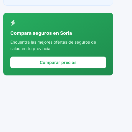
Ceuta
Ciudad Real
Córdoba
Compara seguros en Soria
Cuenca
Encuentra las mejores ofertas de seguros de
salud en tu provincia.
Girona
Granada
Comparar precios
Guadalajara
Guipúzcoa
Huelva
Huesca
Jaén
La Rioja