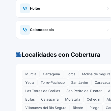
Holter
Colonoscopia
Localidades con Cobertura
Murcia
Cartagena
Lorca
Molina de Segura
Yecla
Torre-Pacheco
San Javier
Caravaca 
Las Torres de Cotillas
San Pedro del Pinatar
A
Bullas
Calasparra
Moratalla
Cehegín
Ab
Villanueva del Río Segura
Ricote
Pliego
Ca