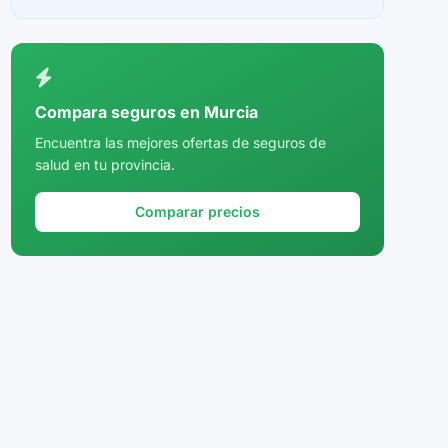
Ceuta
Ciudad Real
Córdoba
Compara seguros en Murcia
Cuenca
Encuentra las mejores ofertas de seguros de
salud en tu provincia.
Girona
Granada
Comparar precios
Guadalajara
Guipúzcoa
Huelva
Huesca
Jaén
La Rioja