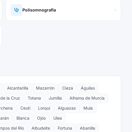
Polisomnografía
Alcantarilla
Mazarrón
Cieza
Águilas
de la Cruz
Totana
Jumilla
Alhama de Murcia
rchena
Ceutí
Lorquí
Alguazas
Mula
arán
Blanca
Ojós
Ulea
mpos del Río
Albudeite
Fortuna
Abanilla