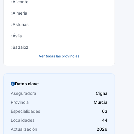
Alicante
Almería
Asturias
Ávila
Badajoz
Ver todas las provincias
Baleares
Barcelona
Burgos
Datos clave
Cáceres
Aseguradora
Cigna
Provincia
Murcia
Cádiz
Especialidades
63
Cantabria
Localidades
44
Castellón
Actualización
2026