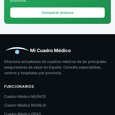
provincia.
Girona
Granada
Comparar precios
Guadalajara
Guipúzcoa
Huelva
Huesca
Mi Cuadro Médico
Jaén
Directorio actualizado de cuadros médicos de las principales
aseguradoras de salud en España. Consulta especialistas,
La Rioja
centros y hospitales por provincia.
Las Palmas
FUNCIONARIOS
León
Cuadro Médico MUFACE
Lleida
Cuadro Médico MUGEJU
Lugo
Cuadro Médico ISFAS