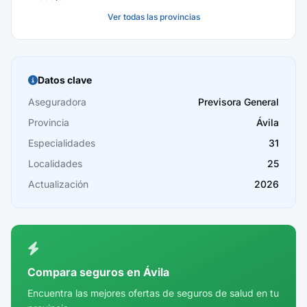
Ver todas las provincias
Baleares
Barcelona
Burgos
Datos clave
Cáceres
Aseguradora
Previsora General
Provincia
Ávila
Cádiz
Especialidades
31
Cantabria
Localidades
25
Castellón
Actualización
2026
Ceuta
Ciudad Real
Córdoba
Compara seguros en Ávila
Cuenca
Encuentra las mejores ofertas de seguros de salud en tu