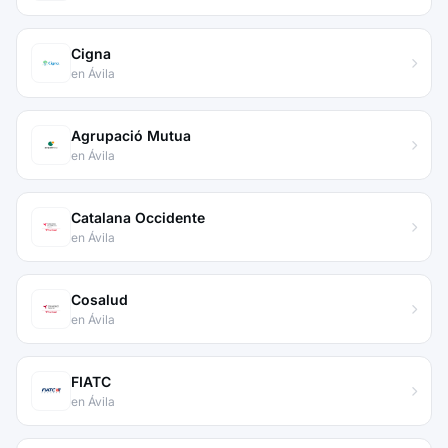
Cigna
en Ávila
Agrupació Mutua
en Ávila
Catalana Occidente
en Ávila
Cosalud
en Ávila
FIATC
en Ávila