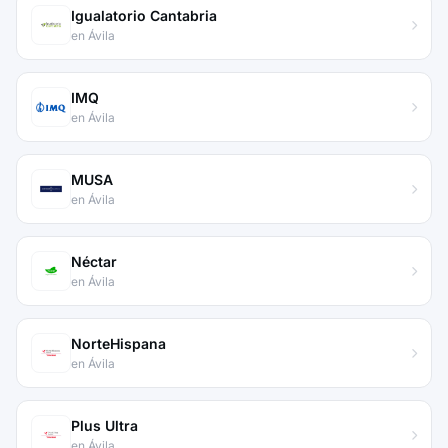
Igualatorio Cantabria
en Ávila
IMQ
en Ávila
MUSA
en Ávila
Néctar
en Ávila
NorteHispana
en Ávila
Plus Ultra
en Ávila