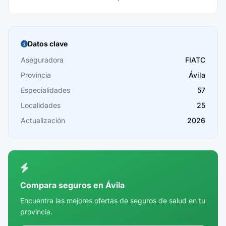
Baleares
Barcelona
Burgos
Datos clave
Cáceres
Aseguradora
FIATC
Provincia
Ávila
Cádiz
Especialidades
57
Cantabria
Localidades
25
Castellón
Actualización
2026
Ceuta
Ciudad Real
Córdoba
Compara seguros en Ávila
Cuenca
Encuentra las mejores ofertas de seguros de salud en tu
provincia.
Girona