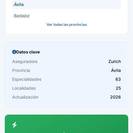
Ávila
Badajoz
Ver todas las provincias
Baleares
Barcelona
Burgos
Datos clave
Cáceres
Aseguradora
Zurich
Provincia
Ávila
Cádiz
Especialidades
63
Cantabria
Localidades
25
Castellón
Actualización
2026
Ceuta
Ciudad Real
Córdoba