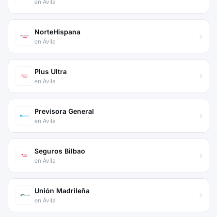
en Ávila
NorteHispana
en Ávila
Plus Ultra
en Ávila
Previsora General
en Ávila
Seguros Bilbao
en Ávila
Unión Madrileña
en Ávila