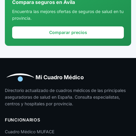
Compara seguros en Ávila
Cuenca
Encuentra las mejores ofertas de seguros de salud en tu
provincia.
Girona
Granada
Comparar precios
Guadalajara
Guipúzcoa
Huelva
Huesca
Mi Cuadro Médico
Jaén
Directorio actualizado de cuadros médicos de las principales
aseguradoras de salud en España. Consulta especialistas,
La Rioja
centros y hospitales por provincia.
Las Palmas
FUNCIONARIOS
León
Cuadro Médico MUFACE
Lleida