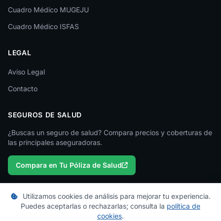
Cuadro Médico MUGEJU
Lugo
Cuadro Médico ISFAS
Madrid
LEGAL
Málaga
Melilla
Aviso Legal
Contacto
Murcia
Navarra
SEGUROS DE SALUD
Ourense
¿Buscas un seguro de salud? Compara precios y coberturas de
las principales aseguradoras.
Palencia
Compara en Tu Póliza de Salud
Pontevedra
Salamanca
Utilizamos cookies de análisis para mejorar tu experiencia.
Santa Cruz de Tenerife
Puedes aceptarlas o rechazarlas; consulta la
política de
© 2026 micuadromedico.es — Un proyecto de
Tu Póliza de Salud
cookies
.