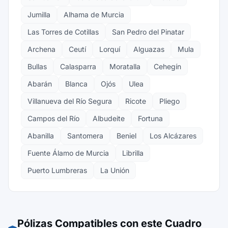
Jumilla
Alhama de Murcia
Las Torres de Cotillas
San Pedro del Pinatar
Archena
Ceutí
Lorquí
Alguazas
Mula
Bullas
Calasparra
Moratalla
Cehegín
Abarán
Blanca
Ojós
Ulea
Villanueva del Río Segura
Ricote
Pliego
Campos del Río
Albudeite
Fortuna
Abanilla
Santomera
Beniel
Los Alcázares
Fuente Álamo de Murcia
Librilla
Puerto Lumbreras
La Unión
Pólizas Compatibles con este Cuadro