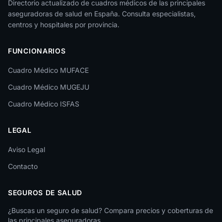
Directorio actualizado de cuadros médicos de las principales
aseguradoras de salud en España. Consulta especialistas,
La Rioja
centros y hospitales por provincia.
Las Palmas
FUNCIONARIOS
León
Cuadro Médico MUFACE
Lleida
Cuadro Médico MUGEJU
Lugo
Cuadro Médico ISFAS
Madrid
LEGAL
Málaga
Melilla
Aviso Legal
Contacto
Murcia
Navarra
SEGUROS DE SALUD
Ourense
¿Buscas un seguro de salud? Compara precios y coberturas de
las principales aseguradoras.