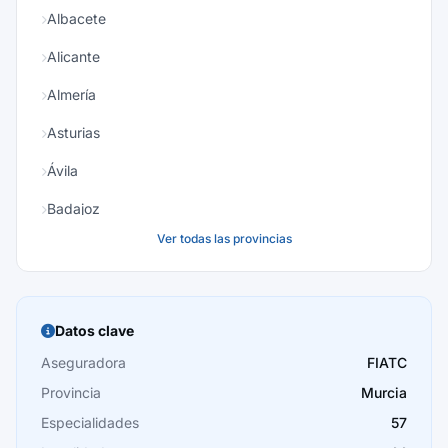
Albacete
Alicante
Almería
Asturias
Ávila
Badajoz
Ver todas las provincias
Baleares
Barcelona
Burgos
Datos clave
Cáceres
Aseguradora
FIATC
Provincia
Murcia
Cádiz
Especialidades
57
Cantabria