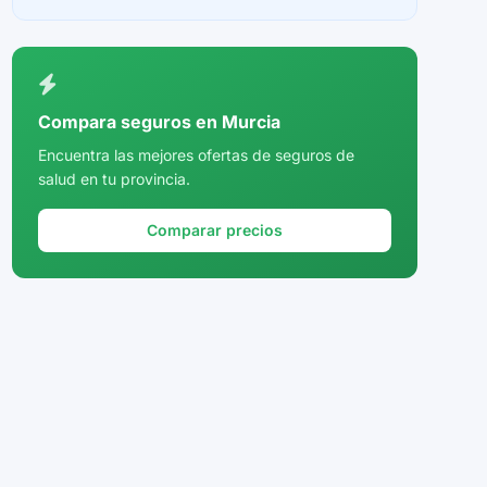
Ceuta
Ciudad Real
Córdoba
Compara seguros en Murcia
Cuenca
Encuentra las mejores ofertas de seguros de
salud en tu provincia.
Girona
Granada
Comparar precios
Guadalajara
Guipúzcoa
Huelva
Huesca
Jaén
La Rioja