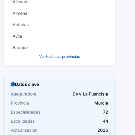
Alicante
Almería
Asturias
Ávila
Badajoz
Ver todas las provincias
Baleares
Barcelona
Burgos
Datos clave
Cáceres
Aseguradora
DKV La Fuencisla
Provincia
Murcia
Cádiz
Especialidades
72
Cantabria
Localidades
44
Castellón
Actualización
2026