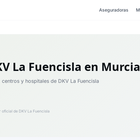
Aseguradoras
M
V La Fuencisla
en Murci
, centros y hospitales de DKV La Fuencisla
oficial de DKV La Fuencisla