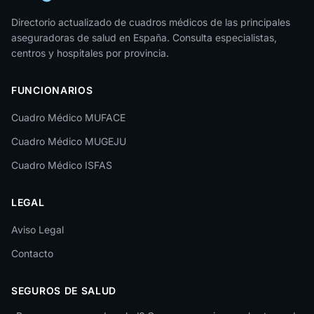
Jaén
Directorio actualizado de cuadros médicos de las principales
aseguradoras de salud en España. Consulta especialistas,
La Rioja
centros y hospitales por provincia.
Las Palmas
FUNCIONARIOS
León
Cuadro Médico MUFACE
Lleida
Cuadro Médico MUGEJU
Lugo
Cuadro Médico ISFAS
Madrid
LEGAL
Málaga
Melilla
Aviso Legal
Contacto
Murcia
Navarra
SEGUROS DE SALUD
Ourense