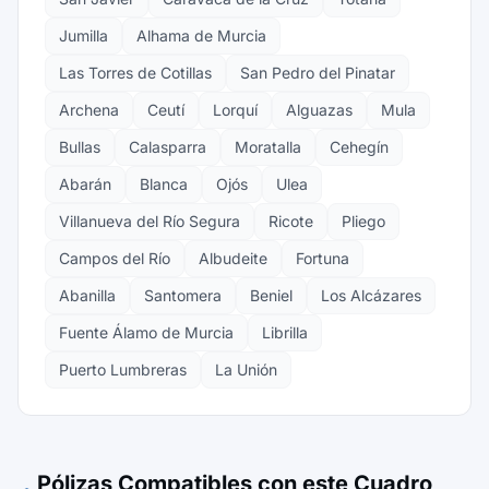
Jumilla
Alhama de Murcia
Las Torres de Cotillas
San Pedro del Pinatar
Archena
Ceutí
Lorquí
Alguazas
Mula
Bullas
Calasparra
Moratalla
Cehegín
Abarán
Blanca
Ojós
Ulea
Villanueva del Río Segura
Ricote
Pliego
Campos del Río
Albudeite
Fortuna
Abanilla
Santomera
Beniel
Los Alcázares
Fuente Álamo de Murcia
Librilla
Puerto Lumbreras
La Unión
Pólizas Compatibles con este Cuadro