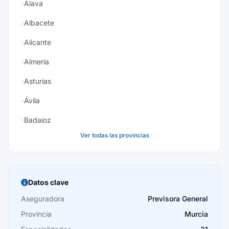
Álava
Albacete
Alicante
Almería
Asturias
Ávila
Badajoz
Ver todas las provincias
Baleares
Barcelona
Burgos
Datos clave
Cáceres
Aseguradora
Previsora General
Provincia
Murcia
Cádiz