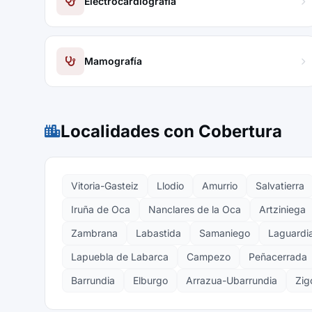
Electrocardiografía
Mamografía
Localidades con Cobertura
Vitoria-Gasteiz
Llodio
Amurrio
Salvatierra
Iruña de Oca
Nanclares de la Oca
Artziniega
Zambrana
Labastida
Samaniego
Laguardi
Lapuebla de Labarca
Campezo
Peñacerrada
Barrundia
Elburgo
Arrazua-Ubarrundia
Zigo