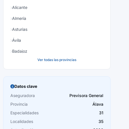
Alicante
Almería
Asturias
Ávila
Badajoz
Ver todas las provincias
Baleares
Barcelona
Burgos
Datos clave
Cáceres
Aseguradora
Previsora General
Provincia
Álava
Cádiz
Especialidades
31
Cantabria
Localidades
35
Castellón