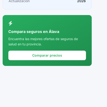
Actualización
2026
Ceuta
Ciudad Real
Córdoba
Compara seguros en Álava
Cuenca
Encuentra las mejores ofertas de seguros de
salud en tu provincia.
Girona
Granada
Comparar precios
Guadalajara
Guipúzcoa
Huelva
Huesca
Jaén