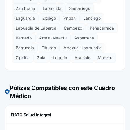
Zambrana
Labastida
Samaniego
Laguardia
Elciego
Kripan
Lanciego
Lapuebla de Labarca
Campezo
Peñacerrada
Bernedo
Arraia-Maeztu
Asparrena
Barrundia
Elburgo
Arrazua-Ubarrundia
Zigoitia
Zuia
Legutio
Aramaio
Maeztu
Pólizas Compatibles con este Cuadro
Médico
FIATC Salud Integral