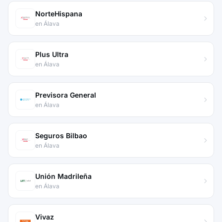
NorteHispana
en Álava
Plus Ultra
en Álava
Previsora General
en Álava
Seguros Bilbao
en Álava
Unión Madrileña
en Álava
Vivaz