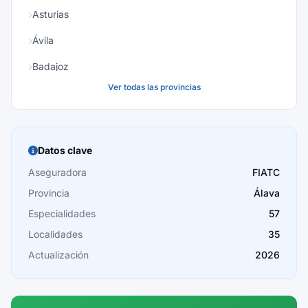
Asturias
Ávila
Badajoz
Ver todas las provincias
Baleares
Barcelona
Burgos
Datos clave
Cáceres
Aseguradora
FIATC
Provincia
Álava
Cádiz
Especialidades
57
Cantabria
Localidades
35
Castellón
Actualización
2026
Ceuta
Ciudad Real