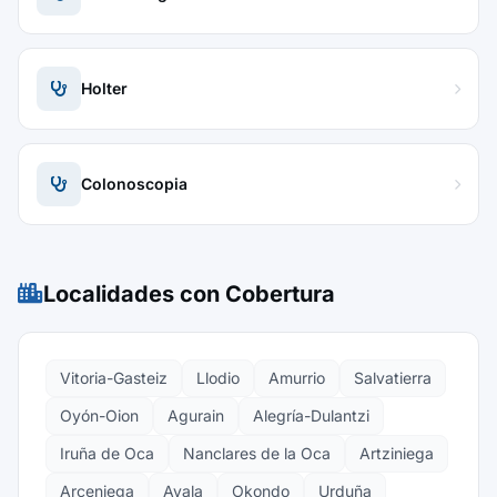
Holter
Colonoscopia
Localidades con Cobertura
Vitoria-Gasteiz
Llodio
Amurrio
Salvatierra
Oyón-Oion
Agurain
Alegría-Dulantzi
Iruña de Oca
Nanclares de la Oca
Artziniega
Arceniega
Ayala
Okondo
Urduña