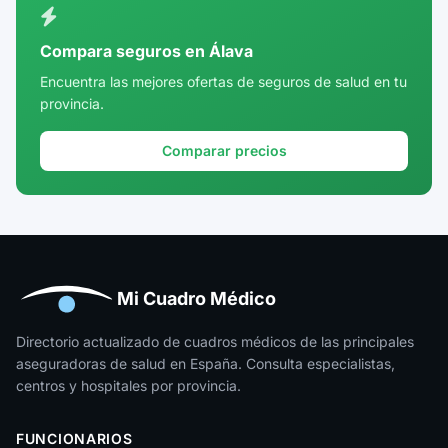
Córdoba
Compara seguros en Álava
Cuenca
Encuentra las mejores ofertas de seguros de salud en tu
provincia.
Girona
Granada
Comparar precios
Guadalajara
Guipúzcoa
Huelva
Huesca
Mi Cuadro Médico
Jaén
Directorio actualizado de cuadros médicos de las principales
aseguradoras de salud en España. Consulta especialistas,
La Rioja
centros y hospitales por provincia.
Las Palmas
FUNCIONARIOS
León