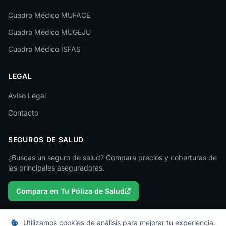
Cuadro Médico MUFACE
Lleida
Cuadro Médico MUGEJU
Lugo
Cuadro Médico ISFAS
Madrid
LEGAL
Málaga
Melilla
Aviso Legal
Contacto
Murcia
Navarra
SEGUROS DE SALUD
Ourense
¿Buscas un seguro de salud? Compara precios y coberturas de
las principales aseguradoras.
Palencia
Compara en Tu Póliza de Salud
Pontevedra
Salamanca
Utilizamos cookies de análisis para mejorar tu experiencia.