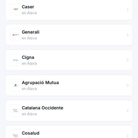
Caser
en Álava
Generali
en Álava
Cigna
en Álava
Agrupació Mutua
en Álava
Catalana Occidente
en Álava
Cosalud